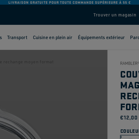
LIVRAISON GRATUITE POUR TOUTE COMMANDE SUPÉRIEURE À 55 €
Trouver un magasin
s
Transport
Cuisine en plein air
Équipements extérieur
Parc
e rechange moyen format
RAMBLER
COU
MAG
REC
FOR
Prix
€12,00
habit
COULEU