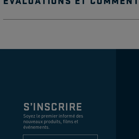
ÉVALUATIONS ET COMMENT
Tous les couvercles sont-ils 
Ce produit est-il couvert par 
S’INSCRIRE
Soyez le premier informé des
nouveaux produits, films et
événements.