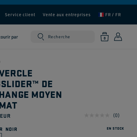
Service client
Vente aux entreprises
FR / FR
ourir par
Panier
Connexion
Recherche
0 article
0
®
VERCLE
SLIDER™ DE
HANGE MOYEN
MAT
 EUR
(0)
Aucune
valeur
uel
de
R
NOIR
EN STOCK
notation.