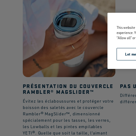
This website 
experience. Y
“Allow all” o
Let m
PRÉSENTATION DU COUVERCLE
PAS 
RAMBLER® MAGSLIDER™
Différe
Évitez les éclaboussures et protéger votre
différe
boisson des saletés avec le couvercle
Rambler® MagSlider™, dimensionné
spécialement pour les tasses, les verres,
les Lowballs et les pintes empilables
YETI®. Quelle que soit la taille, l'aimant