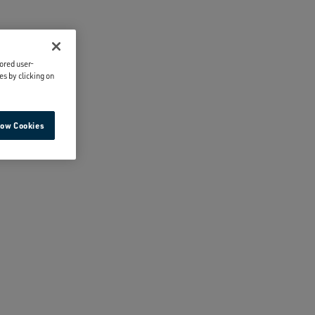
lored user-
es by clicking on
low Cookies
-VAISSELLE
AIMANTS
esoin de plus de
Facilitent l'ouverture et la fermeture.
mations sur le
re FAQ.