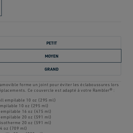
Lien
sur
la
même
page.
PETIT
MOYEN
GRAND
 amovible forme un joint pour éviter les éclaboussures lors
éplacements. Ce couvercle est adapté à votre Rambler® :
ll empilable 10 oz (295 ml)
mpilable 10 oz (295 ml)
 empilable 16 oz (475 ml)
 empilable 20 oz (591 ml)
 isotherme 20 oz (591 ml)
4 oz (709 ml)