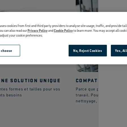
uses cookies from first and third party providers to analyse site usage, traffic, and provide tai
ou can also read our
Privacy Policy
and
Cookie Policy
to learn more. You may accept all cooki
r adjust your cookie preferences.
e choose
No, Reject Cookies
Yes, Al
UNE SOLUTION UNIQUE
COMPATIBLE LAVE
ntes formes et tailles pour vos
Parce que personne n'a b
nts besoins
travail. Pour plus d'infor
nettoyage, consultez not