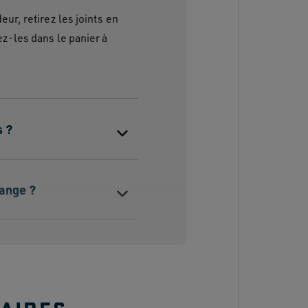
ur, retirez les joints en
ez-les dans le panier à
s ?
hange ?
s pour des
?