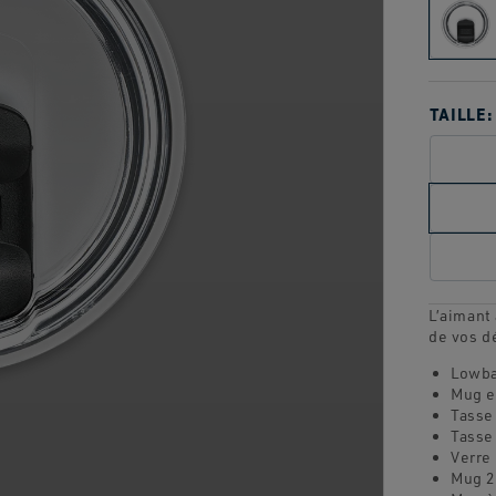
TAILLE:
L’aimant
de vos d
Lowba
Mug e
Tasse
Tasse
Verre
Mug 2