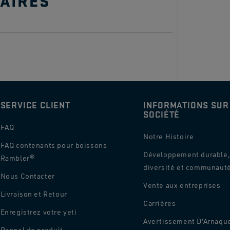
AIRES
étanches ?
une garantie ?
SERVICE CLIENT
INFORMATIONS SUR
SOCIÉTÉ
FAQ
Notre Histoire
FAQ contenants pour boissons
Développement durable
Rambler®
diversité et communaut
Nous Contacter
Vente aux entreprises
Livraison et Retour
Carrières
Enregistrez votre yeti
Avertissement D'Arnaqu
Rappel de produit