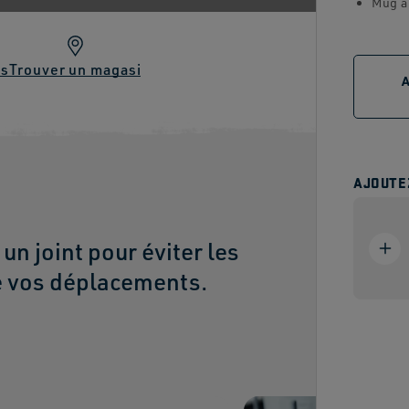
Mug à
ts
Trouver un magasi
AJOUTE
n joint pour éviter les
e vos déplacements.