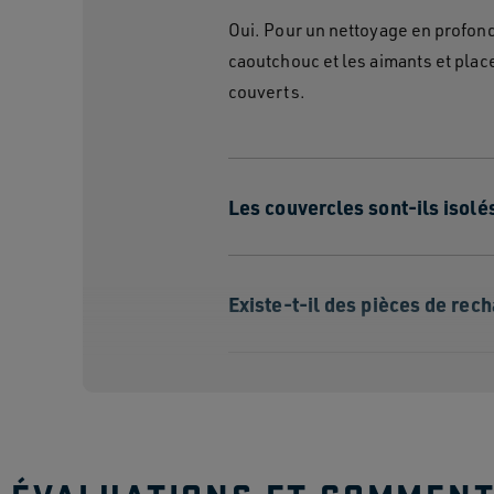
Oui. Pour un nettoyage en profonde
caoutchouc et les aimants et plac
couverts.
Les couvercles sont-ils isolé
Existe-t-il des pièces de rec
Puis-je utiliser les couvercle
boissons chaudes et froides 