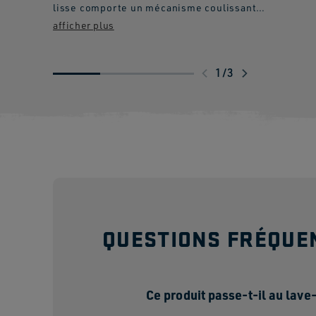
lisse comporte un mécanisme coulissant
fiable. De plus, l'aimant est facile à retirer
pour un nettoyage plus facile et plus
approfondi. Il reste ainsi dans un excellent
état et dure bien plus longtemps que les
1
/
3
autres couvercles coulissants disponibles
sur le marché. Ce couvercle qui passe au
lave-vaisselle ajoute également une
barrière de protection pour conserver le
café, l'eau, le vin, les panachés et toutes
les boissons dont vous pouvez avoir envie,
tout en empêchant la chaleur ou le froid de
s'échapper.
QUESTIONS FRÉQUE
Ce produit passe-t-il au lave