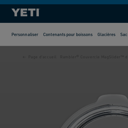
ET
PASSER
AU
CONTENU
Personnaliser
Contenants pour boissons
Glacières
Sac
PASSER AUX
INFORMATIONS
PRODUITS
Page d'accueil
Rambler® Couvercle MagSlider™ d