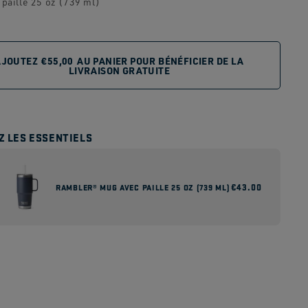
 paille 25 oz (739 ml)
AJOUTEZ
€55,00
AU PANIER POUR BÉNÉFICIER DE LA
LIVRAISON GRATUITE
Z LES ESSENTIELS
Prix
€43.00
RAMBLER® MUG AVEC PAILLE 25 OZ (739 ML)
habituel