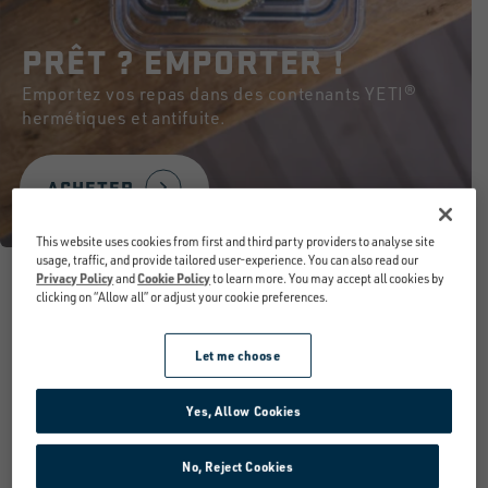
PRÊT ? EMPORTER !
Emportez vos repas dans des contenants YETI®
hermétiques et antifuite.
ACHETER
This website uses cookies from first and third party providers to analyse site
usage, traffic, and provide tailored user-experience. You can also read our
Privacy Policy
and
Cookie Policy
to learn more. You may accept all cookies by
clicking on “Allow all” or adjust your cookie preferences.
Let me choose
Yes, Allow Cookies
No, Reject Cookies