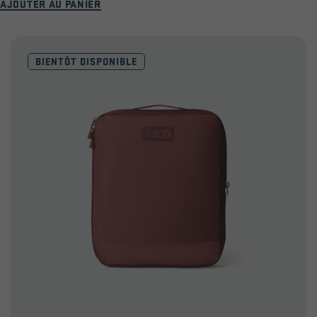
AJOUTER AU PANIER
sur
5
étoiles.
BIENTÔT DISPONIBLE
66
avis