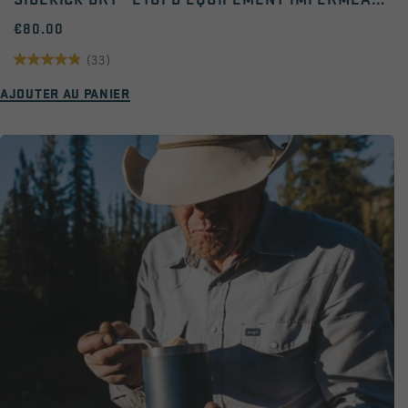
€80.00
(33)
4.9
AJOUTER AU PANIER
sur
5
étoiles.
33
avis