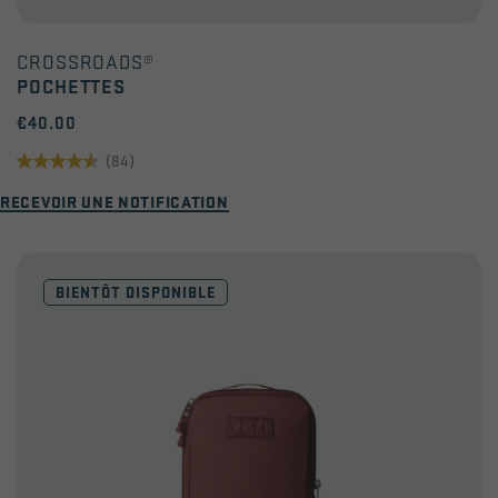
CROSSROADS®
POCHETTES
€40.00
(84)
4.6
RECEVOIR UNE NOTIFICATION
sur
5
étoiles.
BIENTÔT DISPONIBLE
84
avis