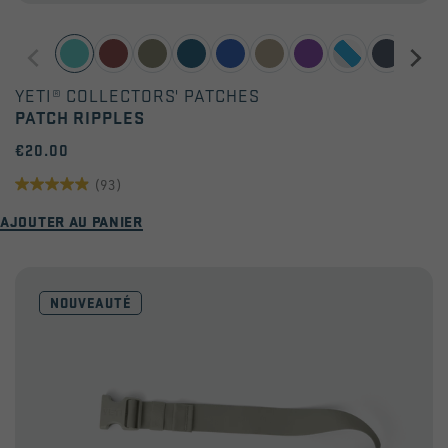
YETI® COLLECTORS' PATCHES
PATCH RIPPLES
€20.00
(93)
4.9
AJOUTER AU PANIER
sur
5
étoiles.
NOUVEAUTÉ
93
avis