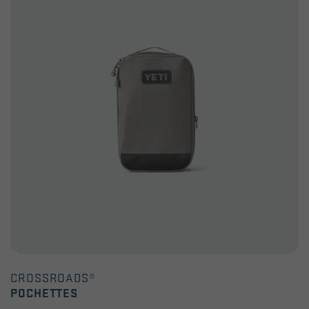
avis
CROSSROADS®
POCHETTES