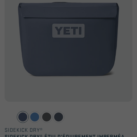
SIDEKICK DRY®
SIDEKICK DRY® ÉTUI D’ÉQUIPEMENT IMPERMÉABLE 6 L