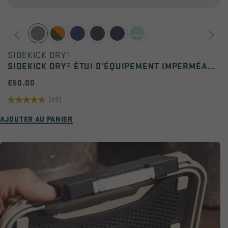
SIDEKICK DRY®
SIDEKICK DRY® ÉTUI D’ÉQUIPEMENT IMPERMÉABLE 1 L
€50.00
(49)
4.8
AJOUTER AU PANIER
sur
5
étoiles.
49
avis