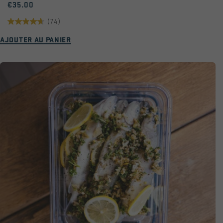
€35.00
(74)
4.6
AJOUTER AU PANIER
sur
5
étoiles.
74
avis