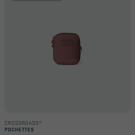
avis
CROSSROADS®
POCHETTES