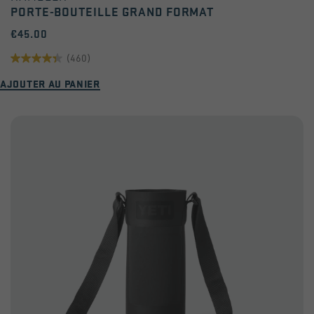
PORTE-BOUTEILLE GRAND FORMAT
€45.00
(460)
4.4
AJOUTER AU PANIER
sur
5
étoiles.
460
avis