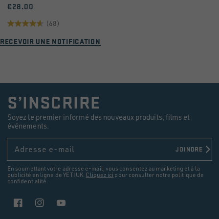
€28.00
(68)
4.6
RECEVOIR UNE NOTIFICATION
sur
5
étoiles.
68
S’INSCRIRE
avis
Soyez le premier informé des nouveaux produits, films et
événements.
Adresse e-mail
JOINDRE
En soumettant votre adresse e-mail, vous consentez au marketing et à la
publicité en ligne de YETI UK.
Cliquez ici
pour consulter notre politique de
confidentialité.
Facebook
Instagram
YouTube