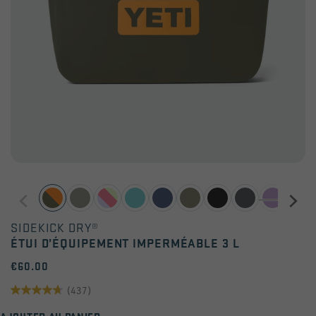
SIDEKICK DRY®
ÉTUI D’ÉQUIPEMENT IMPERMÉABLE 3 L
€60.00
(437)
4.7
AJOUTER AU PANIER