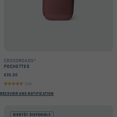
CROSSROADS®
POCHETTES
€35.00
(74)
4.6
RECEVOIR UNE NOTIFICATION
sur
5
étoiles.
BIENTÔT DISPONIBLE
74