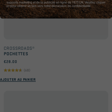
supports marketing et de la publicité en ligne de YETI UK. Veuillez cliquer
ici pour obtenir un lien vers notre déclaration de confidentialité.
CROSSROADS®
POCHETTES
€28.00
(68)
4.6
AJOUTER AU PANIER
sur
5
étoiles.
68
avis