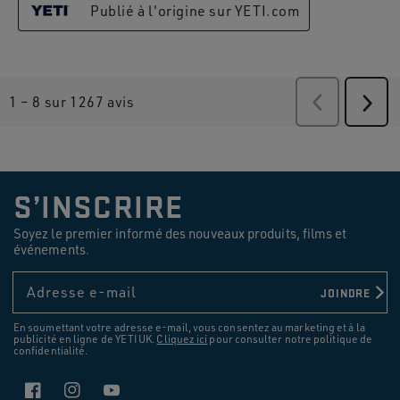
Publié à l'origine sur YETI.com
1
–
8 sur 1267
avis
Précédent
Suiv
avis
avis
S’INSCRIRE
Soyez le premier informé des nouveaux produits, films et
événements.
Adresse e-mail
JOINDRE
En soumettant votre adresse e-mail, vous consentez au marketing et à la
publicité en ligne de YETI UK.
Cliquez ici
pour consulter notre politique de
confidentialité.