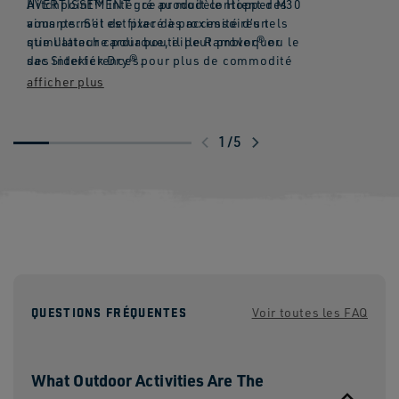
Hitchpoint™ intégré au modèle Hopper M30
AVERTISSEMENT : ce produit contient des
vous permet de fixer des accessoires tels
aimants. S’il est placé à proximité d’un
que l'attache pour bouteille Rambler® ou le
stimulateur cardiaque, il peut provoquer
sac Sidekick Dry® pour plus de commodité
des interférences.
lors de vos déplacements.
1
/
5
QUESTIONS FRÉQUENTES
Voir toutes les FAQ
What Outdoor Activities Are The