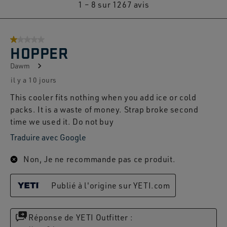
1
1
–
8 sur 1267
avis
à
8
1 sur 5 étoiles.
sur
HOPPER
1267
Dawm
avis.
il y a 10 jours
This cooler fits nothing when you add ice or cold
packs. It is a waste of money. Strap broke second
time we used it. Do not buy
Traduire avec Google
Non, Je ne recommande pas ce produit.
Publié à l'origine sur YETI.com
Réponse de YETI Outfitter :