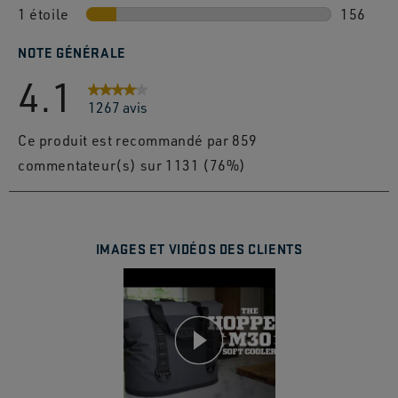
1 étoile
étoiles
78 avis 
156
156 avis
NOTE GÉNÉRALE
4.1
1267 avis
Ce produit est recommandé par 859
commentateur(s) sur 1131 (76%)
IMAGES ET VIDÉOS DES CLIENTS