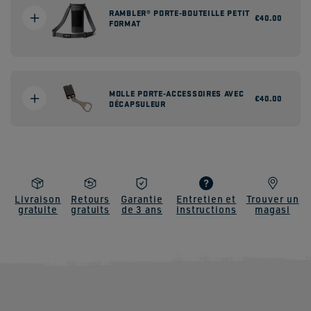
RAMBLER® PORTE-BOUTEILLE PETIT
Prix
€40.00
FORMAT
habituel
MOLLE PORTE-ACCESSOIRES AVEC
Prix
€40.00
DÉCAPSULEUR
habituel
Livraison
Retours
Garantie
Entretien et
Trouver un
gratuite
gratuits
de 3 ans
instructions
magasi