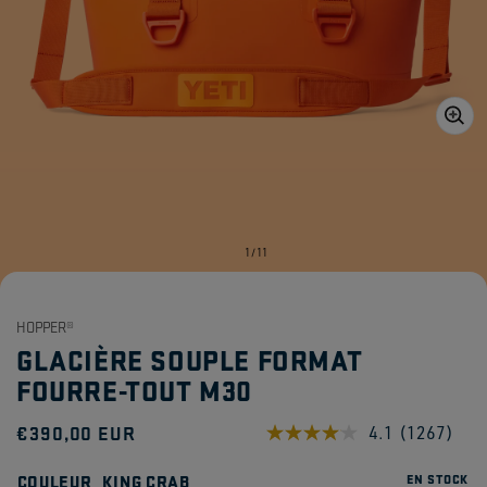
Ouvrir
1
des
supports
multimédia
dans
de
1
/
11
la
vue
de
la
HOPPER®
galerie
GLACIÈRE SOUPLE FORMAT
FOURRE-TOUT M30
Prix
€390,00 EUR
4.1
(1267)
Lire
1267
habituel
avis.
COULEUR
KING CRAB
EN STOCK