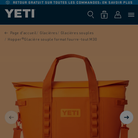
IGNORER ET
€
RETOUR GRATUIT SUR TOUTES LES COMMANDES:
EN SAVOIR PLUS
PASSER AU
CONTENU
Panier
Connexion
0 article
0
PASSER AUX
INFORMATIONS
Page d'accueil
Glacières
Glacières souples
PRODUITS
Hopper®Glacière souple format fourre-tout M30