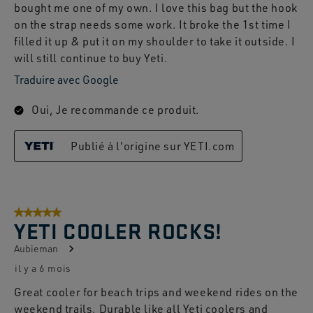
bought me one of my own. I love this bag but the hook
on the strap needs some work. It broke the 1st time I
filled it up & put it on my shoulder to take it outside. I
will still continue to buy Yeti.
Traduire avec Google
Oui, Je recommande ce produit.
Publié à l'origine sur YETI.com
5 sur 5 étoiles.
YETI COOLER ROCKS!
Aubieman
il y a 6 mois
Great cooler for beach trips and weekend rides on the
weekend trails. Durable like all Yeti coolers and