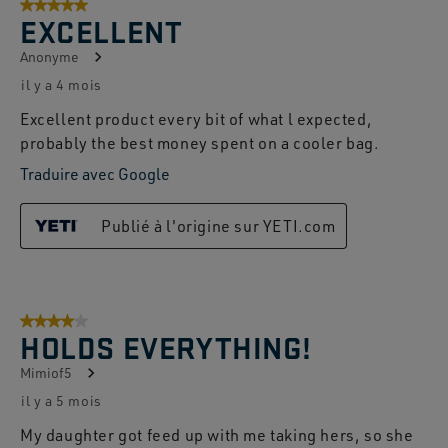
5 sur 5 étoiles.
EXCELLENT
Anonyme
il y a 4 mois
Excellent product every bit of what l expected,
probably the best money spent on a cooler bag.
Traduire avec Google
Publié à l'origine sur YETI.com
4 sur 5 étoiles.
HOLDS EVERYTHING!
Mimiof5
il y a 5 mois
My daughter got feed up with me taking hers, so she