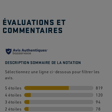
ÉVALUATIONS ET
COMMENTAIRES
DESCRIPTION SOMMAIRE DE LA NOTATION
Sélectionnez une ligne ci-dessous pour filtrer les
avis.
5 étoiles
étoiles
819
4 étoiles
étoiles
819 avis
120
3 étoiles
étoiles
120 avis
94
2 étoiles
étoiles
94 avis 
78