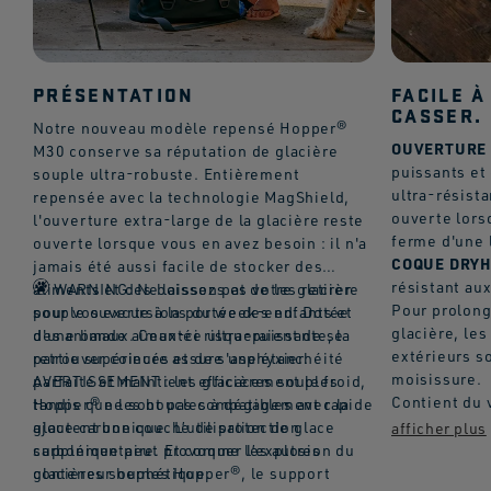
PRÉSENTATION
FACILE À
CASSER.
Notre nouveau modèle repensé Hopper®
OUVERTURE
M30 conserve sa réputation de glacière
puissants et
souple ultra-robuste. Entièrement
ultra-résista
repensée avec la technologie MagShield,
ouverte lors
l'ouverture extra-large de la glacière reste
ferme d'une 
ouverte lorsque vous en avez besoin : il n'a
COQUE DRY
jamais été aussi facile de stocker des
résistant au
aliments et des boissons et de les retirer
WARNING: Ne laissez pas votre glacière
Pour prolonge
pour vos excursions du week-end. Dotée
souple ouverte à la portée des enfants et
glacière, les
d'une bande aimantée ultra-puissante, la
des animaux. Ceux-ci risqueraient de se
extérieurs so
partie supérieure assure une étanchéité
retrouver coincés et de s'asphyxier.
moisissure.
parfaite et maintient efficacement le froid,
AVERTISSEMENT : les glacières souples
Contient du 
tandis que les boucles à dégagement rapide
Hopper® ne sont pas compatibles avec la
ajoutent une couche de protection
glace carbonique. L’utilisation de glace
supplémentaire. Et comme les autres
carbonique peut provoquer l’explosion du
glacières souples Hopper®, le support
conteneur hermétique.