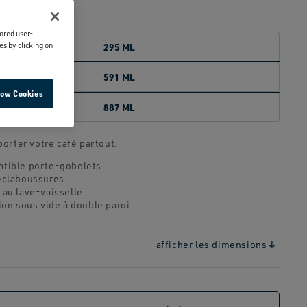
e.
lored user-
es by clicking on
295 ML
591 ML
low Cookies
887 ML
orter votre café partout.
tible porte-gobelets
éclaboussures
 au lave-vaisselle
ion sous vide à double paroi
afficher les dimensions