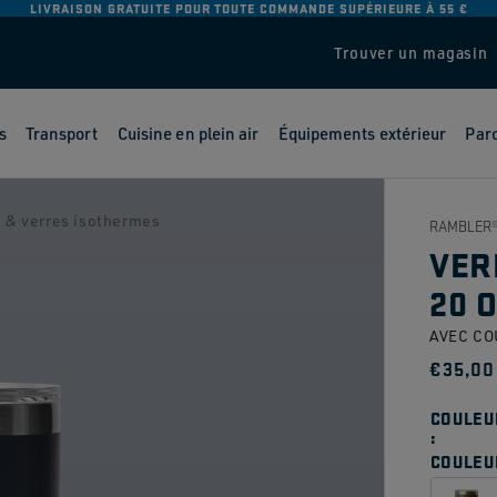
LIVRAISON GRATUITE POUR TOUTE COMMANDE SUPÉRIEURE À 55 €
Trouver un magasin
s
Transport
Cuisine en plein air
Équipements extérieur
Parc
 & verres isothermes
RAMBLER
VER
20 O
AVEC CO
Prix
€35,00
habit
COULEU
COULEU