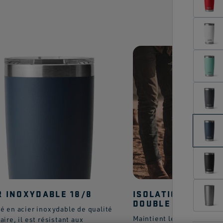
R INOXYDABLE 18/8
ISOLATION SOUS V
DOUBLE PAROI
é en acier inoxydable de qualité
Maintient les boissons f
aire, il est résistant aux