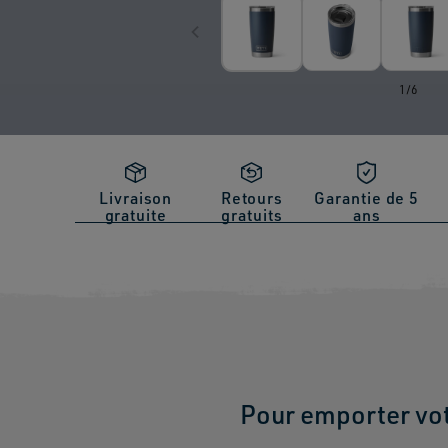
de
1
/
6
Livraison
Retours
Garantie de 5
gratuite
gratuits
ans
Pour emporter vot