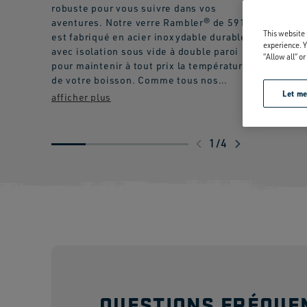
robuste pour vous suivre dans vos
perforat
aventures. Notre verre Rambler® de 591 ml
This website 
est fabriqué en acier inoxydable durable
experience. Y
avec isolation sous vide à double paroi
“Allow all” o
pour maintenir à tout prix la température
de votre boisson. Comme tous nos
Let m
contenants pour boissons Rambler®, le
verre de 591 ml et le couvercle
MagSlider™ passent au lave-vaisselle pour
un nettoyage facile. Bien que l'aimant du
1
/
4
couvercle MagSlider™ inclus ajoute une
barrière de protection supplémentaire
pour garder les boissons à l'intérieur et
empêcher la chaleur ou le froid de
s'échapper, veuillez noter que ce
composant magnétique n'est pas étanche
et n'empêchera pas votre boisson de se
renverser.
QUESTIONS FRÉQUE