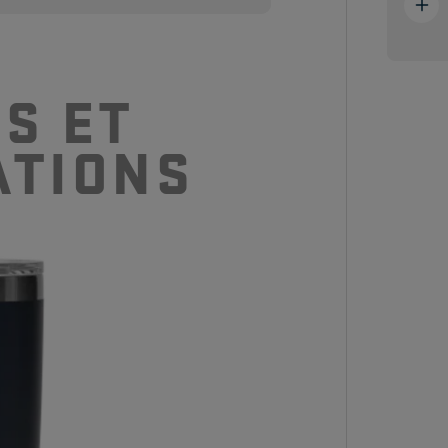
 un verre et une
S ET
ATIONS
 YETI® sont-ils
ls sans BPA ?
 YETI® sont-ils