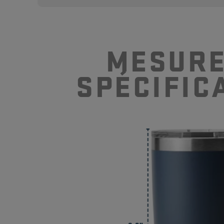
Quelle est la différence entre
MESURE
bouteille ?
SP
É
CIFIC
Les contenants pour boissons
résistants ?
Les produits Rambler® sont-i
Les contenants pour boissons
couverts par une garantie ?