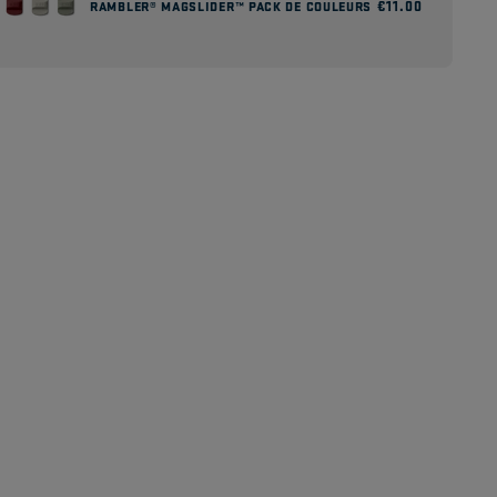
Prix
€11.00
RAMBLER® MAGSLIDER™ PACK DE COULEURS
habituel