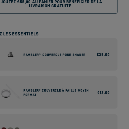
AJOUTEZ
€55,00
AU PANIER POUR BÉNÉFICIER DE LA
LIVRAISON GRATUITE
Z LES ESSENTIELS
Prix
€35.00
RAMBLER™ COUVERCLE POUR SHAKER
habituel
RAMBLER® COUVERCLE À PAILLE MOYEN
Prix
€12.00
FORMAT
habituel