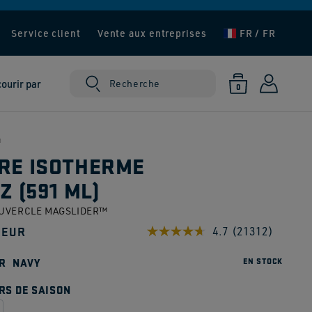
Service client
Vente aux entreprises
FR / FR
ourir par
Panier
Connexion
Recherche
0 article
0
®
RE ISOTHERME
Z (591 ML)
UVERCLE MAGSLIDER™
 EUR
4.7
(21312)
Lire
21312
uel
avis.
R
NAVY
EN STOCK
Lien
sur
RS DE SAISON
la
même