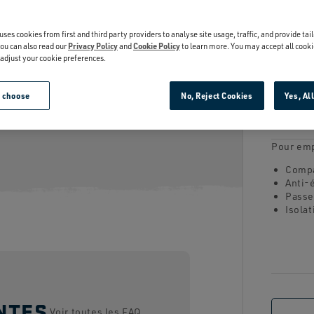
jusqu'à la dernière gorgé
ions et à la rouille.
TAILLE:
uses cookies from first and third party providers to analyse site usage, traffic, and provide tai
ou can also read our
Privacy Policy
and
Cookie Policy
to learn more. You may accept all cooki
r adjust your cookie preferences.
e choose
No, Reject Cookies
Yes, Al
Pour emp
Compa
Anti-
Passe
Isolat
NTES
Voir toutes les FAQ