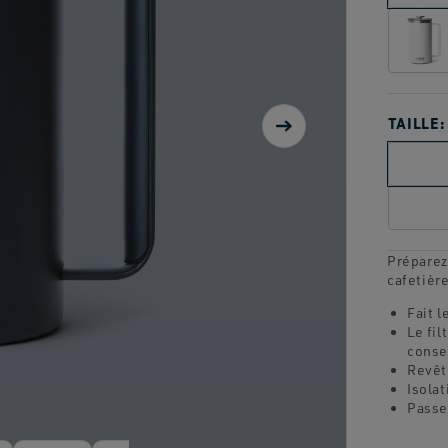
TAILLE:
Préparez
cafetièr
Fait 
Le fi
conse
Revêt
Isolat
Passe