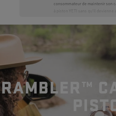
consommateur de maintenir son ca
à piston YETI sans qu'il devienne 
La cafetière à piston Rambler
La cafetière à piston peut-ell
comme pichet?
RAMBLER™ CA
La cafetière à piston peut-ell
PIST
pour préparer du thé?