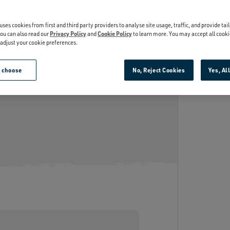
RE GROUNDSCONTROL
ACIER INOXYDABL
le marc de votre préparation, pour
Fabriqué en acier inoxyda
uses cookies from first and third party providers to analyse site usage, traffic, and provide tai
e équilibré dans chaque tasse.
alimentaire, résistant aux
ou can also read our
Privacy Policy
and
Cookie Policy
to learn more. You may accept all cooki
r adjust your cookie preferences.
la rouille.
e choose
No, Reject Cookies
Yes, Al