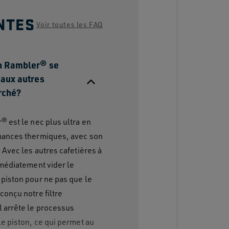
NTES
Voir toutes les FAQ
on Rambler® se
 aux autres
rché?
® est le nec plus ultra en
rmances thermiques, avec son
 Avec les autres cafetières à
mmédiatement vider le
 piston pour ne pas que le
conçu notre filtre
l arrête le processus
le piston, ce qui permet au