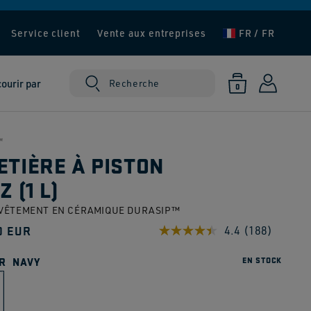
Service client
Vente aux entreprises
FR / FR
ourir par
Panier
Connexion
Recherche
0 article
0
™
ETIÈRE À PISTON
Z (1 L)
VÊTEMENT EN CÉRAMIQUE DURASIP™
0 EUR
4.4
(188)
Lire
188
uel
avis.
R
NAVY
EN STOCK
Lien
sur
la
même