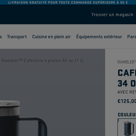
LIVRAISON GRATUITE POUR TOUTE COMMANDE SUPÉRIEURE À 55 €
Trouver un magasin
s
Transport
Cuisine en plein air
Équipements extérieur
Parc
Rambler™ Cafetière à piston 34 oz (1 l)
RAMBLER
CAF
34 O
AVEC RE
Prix
€125,0
habit
COULEU