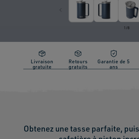
de
1
/
8
Livraison
Retours
Garantie de 5
gratuite
gratuits
ans
Obtenez une tasse parfaite, puis
cafetière à piston inc