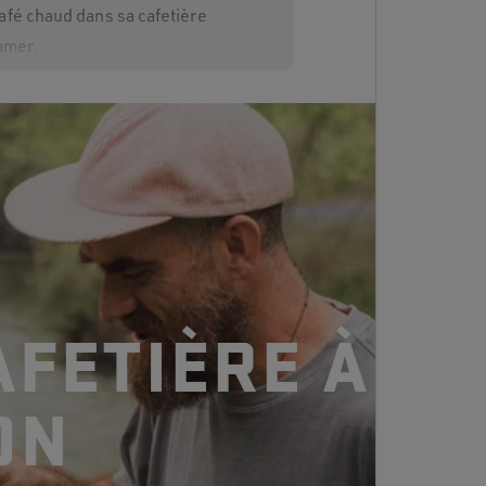
fé chaud dans sa cafetière
amer.
 est-elle isolée?
e être utilisée
FETIÈRE À
e être utilisée
ON