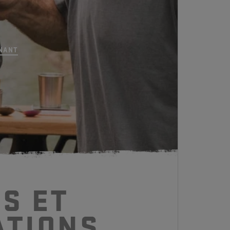
e à piston
NANT
S ET
ATIONS