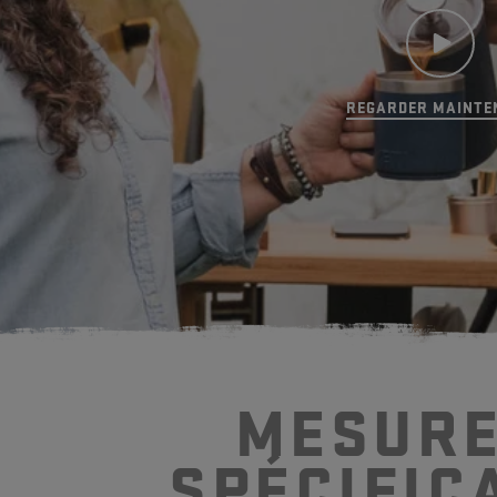
Combien de tasses la cafetièr
produit-ekke?
REGARDER MAINTE
MESURE
SP
É
CIFIC