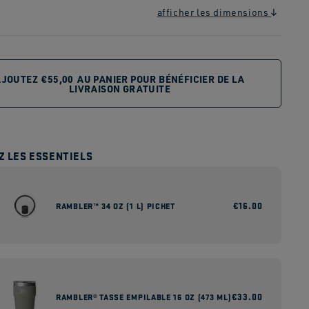
afficher les dimensions
AJOUTEZ
€55,00
AU PANIER POUR BÉNÉFICIER DE LA
LIVRAISON GRATUITE
Z LES ESSENTIELS
Prix
€16.00
RAMBLER™ 34 OZ (1 L) PICHET
habituel
Prix
€33.00
RAMBLER® TASSE EMPILABLE 16 OZ (473 ML)
habituel