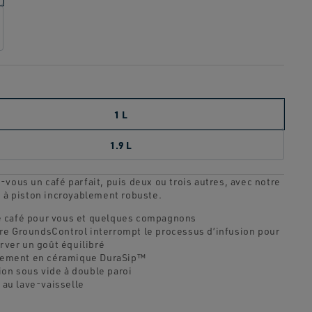
page.
1 L
1.9 L
-vous un café parfait, puis deux ou trois autres, avec notre
e à piston incroyablement robuste.
le café pour vous et quelques compagnons
ltre GroundsControl interrompt le processus d’infusion pour
rver un goût équilibré
ement en céramique DuraSip™
ion sous vide à double paroi
 au lave-vaisselle