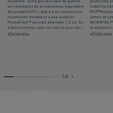
durabilité. Cette glacière haut de gamme
protection p
est imprégnée de la robustesse légendaire
indestructi
des produits YETI, grâce à sa construction
REX®Robuste
rotomoulée durable et à une isolation
jamais se c
PermaFrost™ pouvant atteindre 7,5 cm. En
NEVERFAIL™ L
d'autres termes, elle est conçue pour durer
le dispositi
et gardera vos produits au frais même sous
charnière d
une chaleur étouffante ou gardera votre
OURS Approuv
nourriture de feu de camp au chaud malgré
Bear Committ
la fraîcheur de l'air.
utilisée ave
tige extra-l
1
/
5