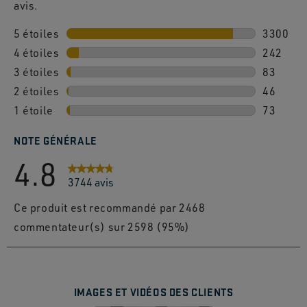
avis.
5 étoiles
étoiles
3300
4 étoiles
étoiles
3300 avi
242
3 étoiles
étoiles
242 avis
83
2 étoiles
étoiles
83 avis 
46
1 étoile
étoiles
46 avis 
73
73 avis 
NOTE GÉNÉRALE
4.8
3744 avis
Ce produit est recommandé par 2468
commentateur(s) sur 2598 (95%)
IMAGES ET VIDÉOS DES CLIENTS