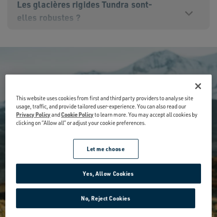
Les glacières rigides Tundra sont-
elles robustes ?
Que signifie « à l'épreuve des ours » ?
This website uses cookies from first and third party providers to analyse site
Comment conserver la glace plus
usage, traffic, and provide tailored user-experience. You can also read our
longtemps dans ma glacière ?
Privacy Policy
and
Cookie Policy
to learn more. You may accept all cookies by
clicking on “Allow all” or adjust your cookie preferences.
Let me choose
Puis-je utiliser de la glace carbonique
?
TUNDRA® GLACIÈRES
Yes, Allow Cookies
No, Reject Cookies
Le produit maintient-il également la