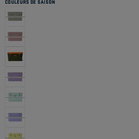
COULEURS DE SAISON
la
même
page.