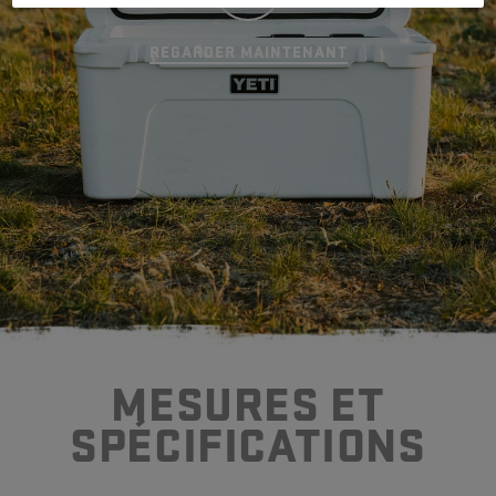
chaleur des produits chauds ?
REGARDER MAINTENANT
Le produit est-il facile à nettoyer ?
Ce produit est-il couvert par une
garantie ?
MESURES ET
SP
É
CIFICATIONS