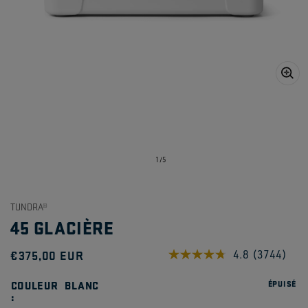
Ouvrir
1
des
supports
multimédia
dans
de
1
/
5
la
vue
de
la
TUNDRA®
galerie
45 GLACIÈRE
Prix
€375,00 EUR
4.8
(3744)
Lire
3744
habituel
avis.
COULEUR
BLANC
ÉPUISÉ
Lien
sur