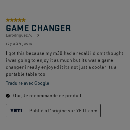
5 sur 5 étoiles.
GAME CHANGER
Earodriguez76
il y a 24 jours
I got this because my m30 had a recall i didn’t thought
i was going to enjoy it as much but its was a game
changer i really enjoyed it its not just a cooler its a
portable table too
Traduire avec Google
Oui, Je recommande ce produit.
Publié à l'origine sur YETI.com