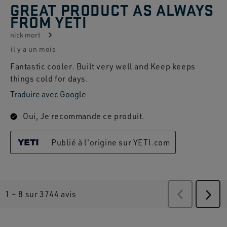
GREAT PRODUCT AS ALWAYS
FROM YETI
nick mort
il y a un mois
Fantastic cooler. Built very well and Keep keeps
things cold for days.
Traduire avec Google
Oui, Je recommande ce produit.
Publié à l'origine sur YETI.com
1
–
8 sur 3744
avis
Précédent
Suiv
avis
avis