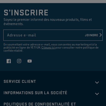
S’INSCRIRE
Soyez le premier informé des nouveaux produits, films et
événements.
Adresse e-mail
JOINDRE
En soumettant votre adresse e-mail, vous consentez au marketing et à la
publicité en ligne de YETI UK.
Cliquez ici
pour consulter notre politique de
confidentialité.
Facebook
Instagram
YouTube
SERVICE CLIENT
45 GLACIÈRE
€375.00
TUNDRA®
INFORMATIONS SUR LA SOCIÉTÉ
POLITIQUES DE CONFIDENTIALITÉ ET
NOTIFY ME