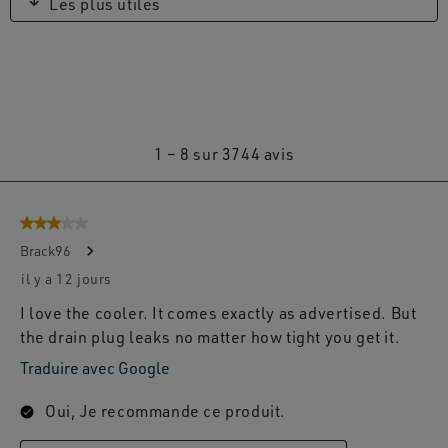
Les plus utiles
1
1
–
8 sur 3744
avis
à
8
3 sur 5 étoiles.
sur
Brack96
3744
il y a 12 jours
avis.
I love the cooler. It comes exactly as advertised. But
the drain plug leaks no matter how tight you get it.
Traduire avec Google
Oui, Je recommande ce produit.