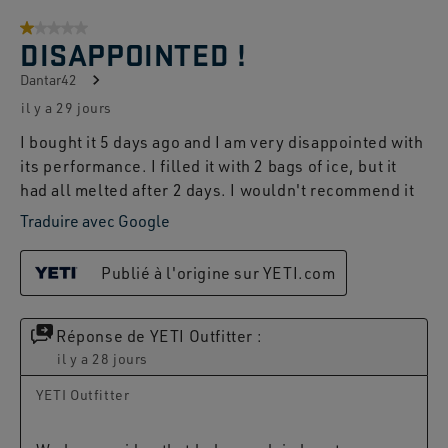
1 sur 5 étoiles.
DISAPPOINTED !
Dantar42
il y a 29 jours
I bought it 5 days ago and I am very disappointed with
its performance. I filled it with 2 bags of ice, but it
had all melted after 2 days. I wouldn't recommend it
Traduire avec Google
Publié à l'origine sur YETI.com
Réponse de YETI Outfitter :
il y a 28 jours
YETI Outfitter