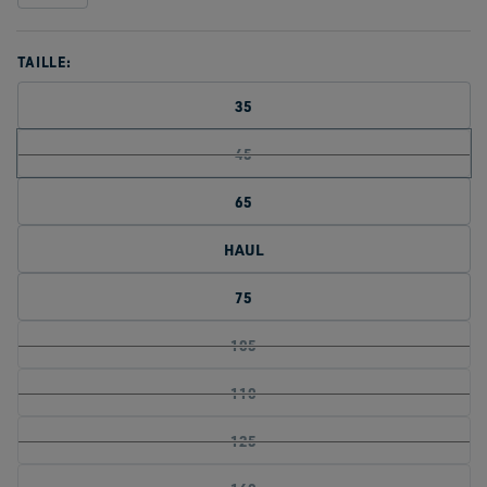
TAILLE:
35
45
65
HAUL
75
105
110
125