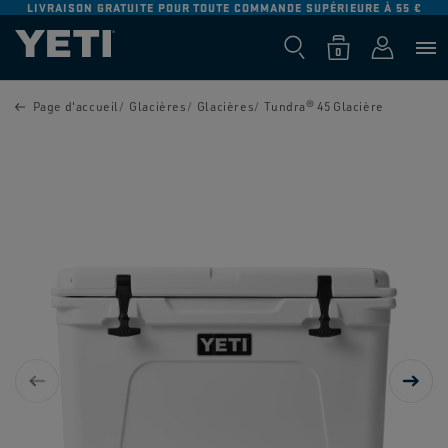
IGNORER ET
SUPÉRIEURE À 55 €
RETOUR GRATUIT SUR TOUTES LES COMMANDES:
PASSER AU
CONTENU
Panier
Connexion
0 article
0
PASSER AUX
INFORMATIONS
Page d'accueil
Glacières
Glacières
Tundra® 45 Glacière
PRODUITS